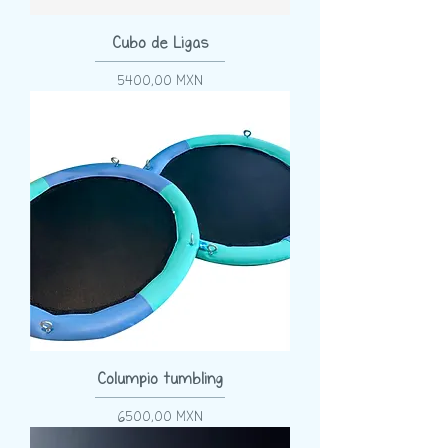
Cubo de Ligas
Precio
5400,00 MXN
Columpio tumbling
Precio
6500,00 MXN