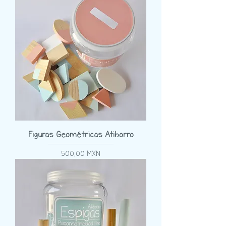
Figuras Geométricas Atiborro
Precio
500,00 MXN