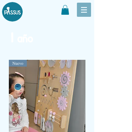
1
año
Nuevo