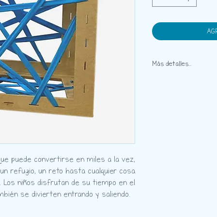
AG
Más detalles...
Objetivo:
Desarrollar l
autonomía y el juego 
propioceptivo.
Instrucciones:
Dejar q
mientras juegan con el
por los diferentes la
Edad recomendada:
de
Habilidades que desarro
que puede convertirse en miles a la vez,
sistema propioceptivo
un refugio, un reto hasta cualquier cosa
imaginación, etc.
n. Los niños disfrutan de su tiempo en el
Descripción:
Este cubo
ambién se divierten entrando y saliendo.
entrecruzadas que atr
licras son suaves y ti
niños no reciben resor