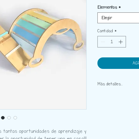
Elementos
*
Elegir
Cantidad
*
AG
Más detalles...
Objetivo:
Desarrollar l
autonomía y el juego i
con los tres elementos 
Instrucciones:
El Set 
se le pueden dar tant
triángulo puede servir
os tantas oportunidades de aprendizaje y
puente colgante o una 
der la oportunidad de tener uno en casa!!!