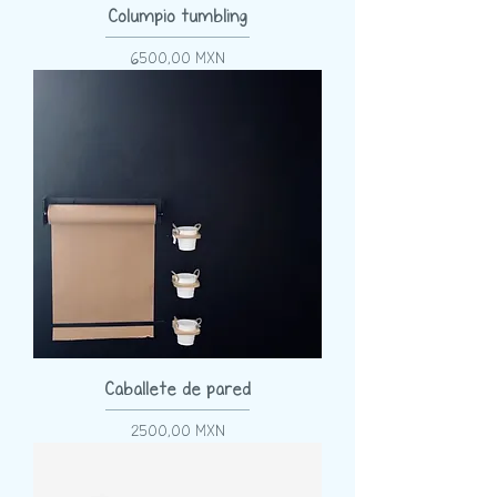
Columpio tumbling
Precio
6500,00 MXN
Caballete de pared
Precio
2500,00 MXN