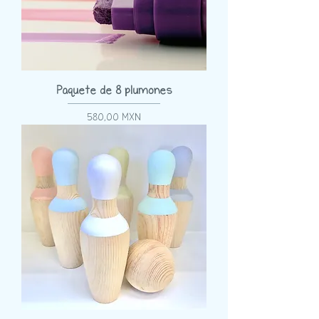
Paquete de 8 plumones
Precio
580,00 MXN