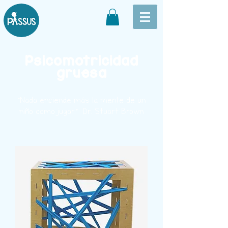
Psicomotricidad
gruesa
"Nada enciende más la mente de un
niño como jugar." Dr. Stuart Brown