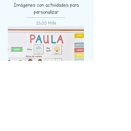
Imágenes con actividades para
personalizar
Precio
15,00 MXN
Rutinario
Precio
1250,00 MXN