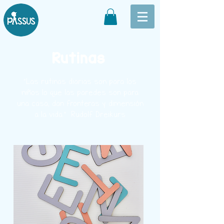
Rutinas
“Las rutinas diarias son para los
niños lo que las paredes son para
una casa, dan fronteras y dimensión
a la vida.” Rudolf Dreikurs