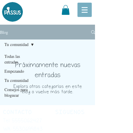
Blog
Tu comunidad
Todas las
entradas
Próximamente nuevas
Empezando
entradas
Tu comunidad
Explora otras categorías en este
Consejos para
blog o vuelve más tarde.
bloguear
CONTACTO
SIGUENOS
Tel:
5555062427
WA:
5530699843